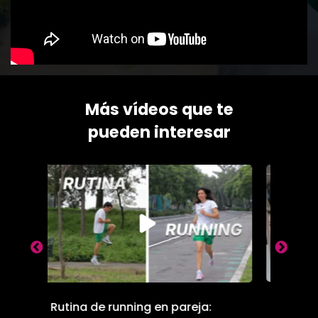
Más vídeos que te
pueden interesar
Entrenamiento de Pecho y
Reco
: