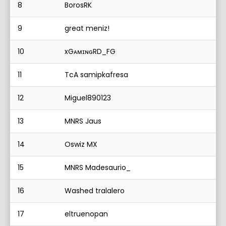
8
BorosRK
9
great meniz!
10
xGᴀᴍɪɴɢRD_FG
11
TcA samipkafresa
12
Miguel890123
13
MNRS Jaus
14
Oswiz MX
15
MNRS Madesaurio_
16
Washed tralalero
17
eltruenopan