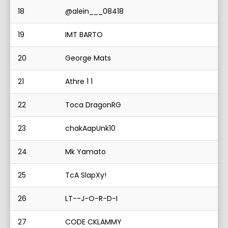
18
@alein___08418
19
IMT BARTO
20
George Mats
21
Athre 1 1
22
Toca DragonRG
23
chakAapUnk10
24
Mk Yamato
25
TcA SlapXy!
26
LT--J-O-R-D-I
27
CODE CKLAMMY