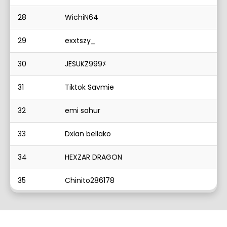
28
WichiN64
29
exxtszy_
30
JESUKZ999ﾒ
31
Tiktok Savmie
32
emi sahur
33
Dxlan bellako
34
HEXZAR DRAGON
35
Chinito286178