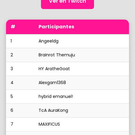
Ver en Twitch
#
Participantes
1
Angeeldg
2
Brainrot Themuju
3
HY AratheGoat
4
Alexgam1368
5
hybrid emanuel!
6
TcA AuraKong
7
MAXIFICUS